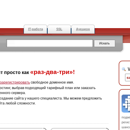
IT-работа
SSL
Аукцион
W
«раз-два-три»!
т просто как
зарегистрировать
свободное доменное имя.
остинг, выбрав подходящий тарифный план или заказать
енного сервера.
оздание сайта у нашего специалиста. Мы можем предложить
йта любой сложности.
пода
регис
шанс