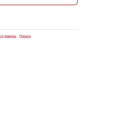
ся домены
·
Прокси