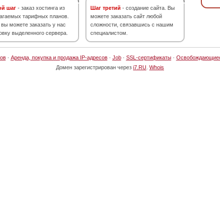
ой шаг
- заказ хостинга из
Шаг третий
- создание сайта. Вы
агаемых тарифных планов.
можете заказать сайт любой
 вы можете заказать у нас
сложности, связавшись с нашим
овку выделенного сервера.
специалистом.
ов
·
Аренда, покупка и продажа IP-адресов
·
Job
·
SSL-сертификаты
·
Освобождающие
Домен зарегистрирован через
i7.RU
.
Whois