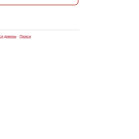
ся домены
·
Прокси