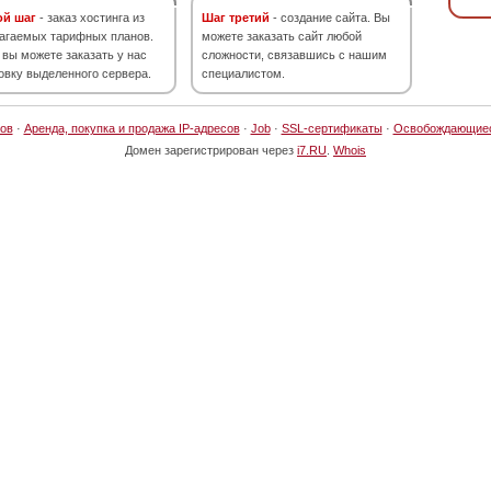
ой шаг
- заказ хостинга из
Шаг третий
- создание сайта. Вы
агаемых тарифных планов.
можете заказать сайт любой
 вы можете заказать у нас
сложности, связавшись с нашим
овку выделенного сервера.
специалистом.
ов
·
Аренда, покупка и продажа IP-адресов
·
Job
·
SSL-сертификаты
·
Освобождающие
Домен зарегистрирован через
i7.RU
.
Whois