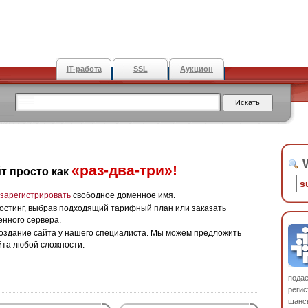
IT-работа
SSL
Аукцион
W
«раз-два-три»!
т просто как
зарегистрировать
свободное доменное имя.
остинг, выбрав подходящий тарифный план или заказать
енного сервера.
оздание сайта у нашего специалиста. Мы можем предложить
йта любой сложности.
пода
регис
шанс