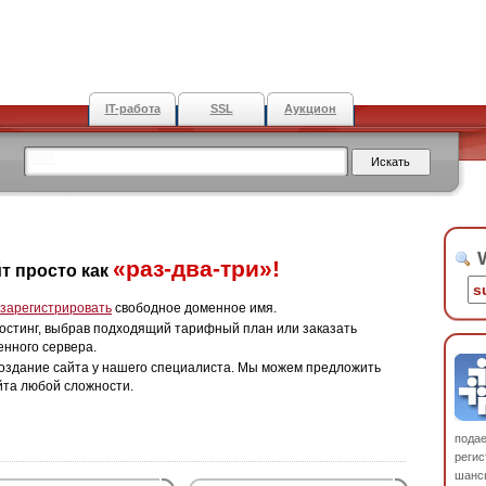
IT-работа
SSL
Аукцион
W
«раз-два-три»!
т просто как
зарегистрировать
свободное доменное имя.
остинг, выбрав подходящий тарифный план или заказать
енного сервера.
оздание сайта у нашего специалиста. Мы можем предложить
йта любой сложности.
пода
регис
шанс