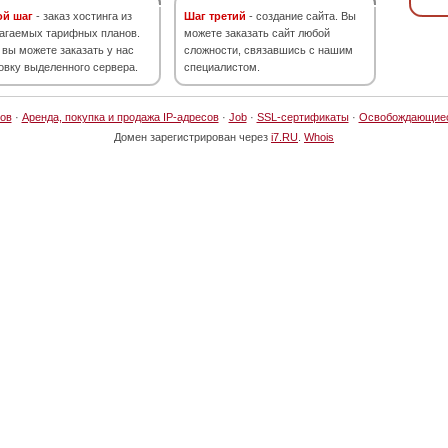
ой шаг
- заказ хостинга из
Шаг третий
- создание сайта. Вы
агаемых тарифных планов.
можете заказать сайт любой
 вы можете заказать у нас
сложности, связавшись с нашим
овку выделенного сервера.
специалистом.
ов
·
Аренда, покупка и продажа IP-адресов
·
Job
·
SSL-сертификаты
·
Освобождающие
Домен зарегистрирован через
i7.RU
.
Whois