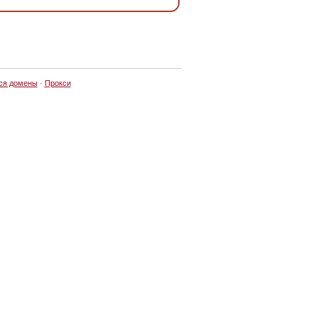
ся домены
·
Прокси