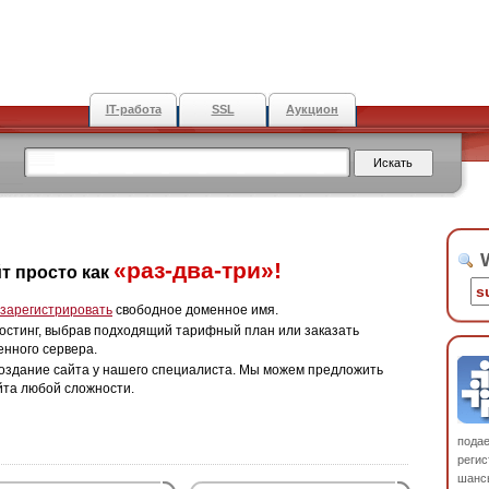
IT-работа
SSL
Аукцион
W
«раз-два-три»!
т просто как
зарегистрировать
свободное доменное имя.
остинг, выбрав подходящий тарифный план или заказать
енного сервера.
оздание сайта у нашего специалиста. Мы можем предложить
йта любой сложности.
пода
регис
шанс