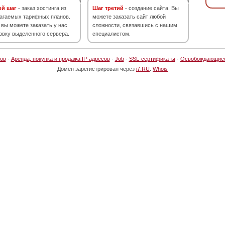
ой шаг
- заказ хостинга из
Шаг третий
- создание сайта. Вы
агаемых тарифных планов.
можете заказать сайт любой
 вы можете заказать у нас
сложности, связавшись с нашим
овку выделенного сервера.
специалистом.
ов
·
Аренда, покупка и продажа IP-адресов
·
Job
·
SSL-сертификаты
·
Освобождающие
Домен зарегистрирован через
i7.RU
.
Whois