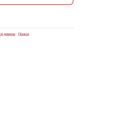
ся домены
·
Прокси