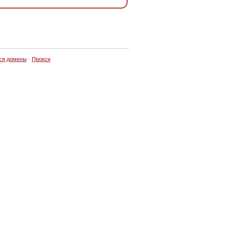
ся домены
·
Прокси