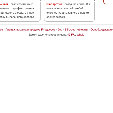
ой шаг
- заказ хостинга из
Шаг третий
- создание сайта. Вы
агаемых тарифных планов.
можете заказать сайт любой
 вы можете заказать у нас
сложности, связавшись с нашим
овку выделенного сервера.
специалистом.
ов
·
Аренда, покупка и продажа IP-адресов
·
Job
·
SSL-сертификаты
·
Освобождающие
Домен зарегистрирован через
i7.RU
.
Whois