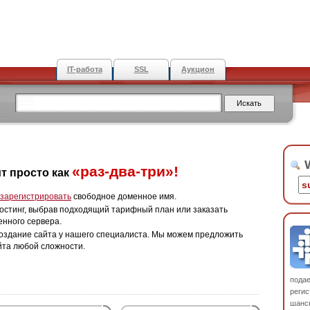
IT-работа
SSL
Аукцион
W
«раз-два-три»!
т просто как
зарегистрировать
свободное доменное имя.
остинг, выбрав подходящий тарифный план или заказать
енного сервера.
оздание сайта у нашего специалиста. Мы можем предложить
йта любой сложности.
пода
регис
шанс